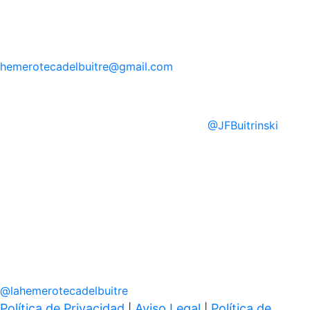
hemerotecadelbuitre
@gmail.com
@
JFBuitrinski
@
lahemerotecadelbuitre
Política de Privacidad
Aviso Legal
Política de
|
|