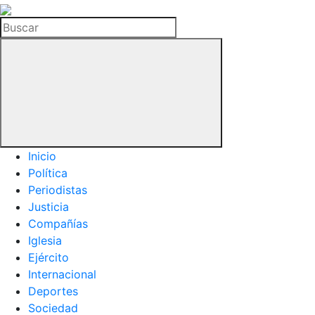
La
Hemeroteca
Buscar
del
Buitre
Inicio
Política
Periodistas
Justicia
Compañías
Iglesia
Ejército
Internacional
Deportes
Sociedad