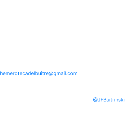
hemerotecadelbuitre
@gmail.com
@
JFBuitrinski