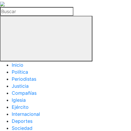
La
Hemeroteca
Buscar
del
Buitre
Inicio
Política
Periodistas
Justicia
Compañías
Iglesia
Ejército
Internacional
Deportes
Sociedad