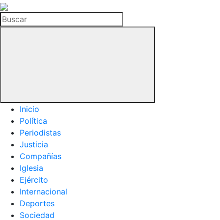
La
Hemeroteca
Buscar
del
Buitre
Inicio
Política
Periodistas
Justicia
Compañías
Iglesia
Ejército
Internacional
Deportes
Sociedad