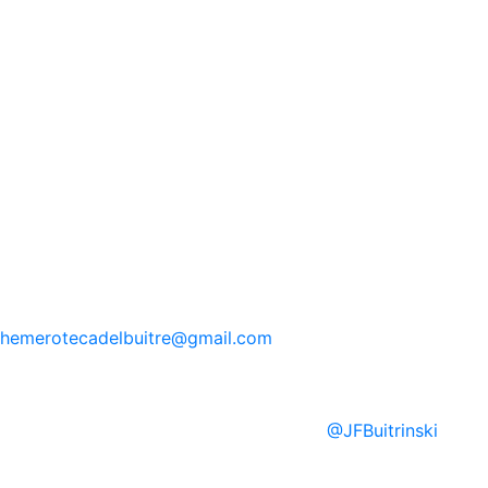
hemerotecadelbuitre
@gmail.com
@
JFBuitrinski