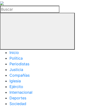
La
Hemeroteca
Buscar
del
Buitre
Inicio
Política
Periodistas
Justicia
Compañías
Iglesia
Ejército
Internacional
Deportes
Sociedad