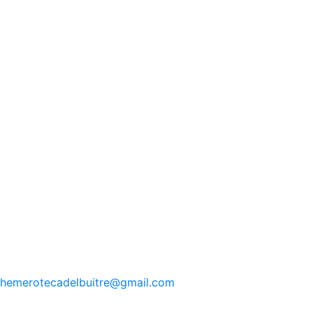
hemerotecadelbuitre
@gmail.com