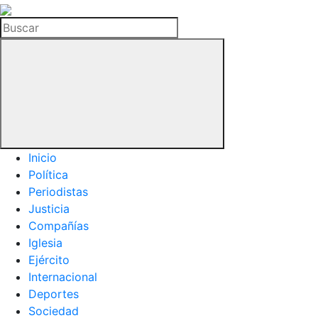
La
Hemeroteca
Buscar
del
Buitre
Inicio
Política
Periodistas
Justicia
Compañías
Iglesia
Ejército
Internacional
Deportes
Sociedad