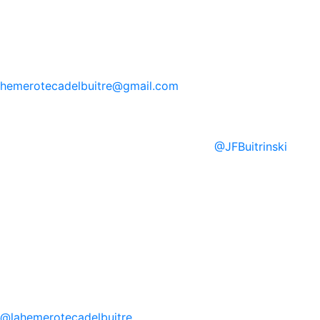
hemerotecadelbuitre
@gmail.com
@
JFBuitrinski
@
lahemerotecadelbuitre