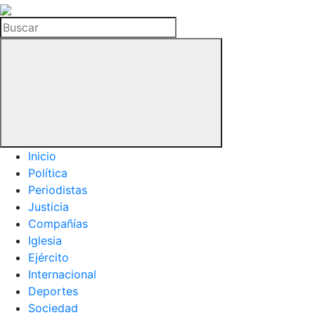
La
Hemeroteca
Buscar
del
Buitre
Inicio
Política
Periodistas
Justicia
Compañías
Iglesia
Ejército
Internacional
Deportes
Sociedad