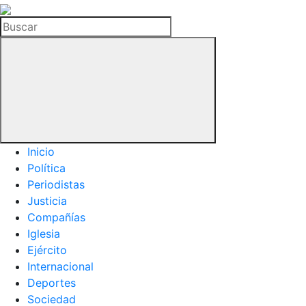
La
Hemeroteca
Buscar
del
Buitre
Inicio
Política
Periodistas
Justicia
Compañías
Iglesia
Ejército
Internacional
Deportes
Sociedad