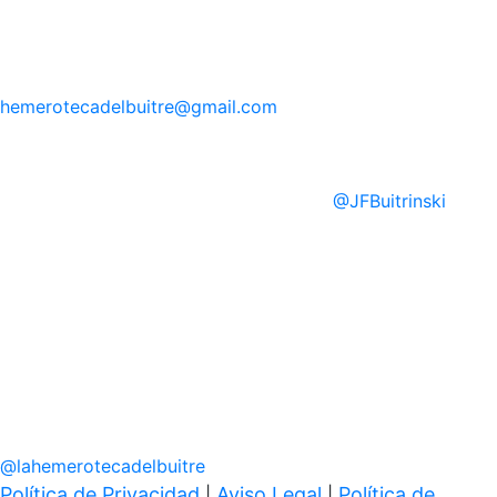
hemerotecadelbuitre
@gmail.com
@
JFBuitrinski
@
lahemerotecadelbuitre
Política de Privacidad
Aviso Legal
Política de
|
|