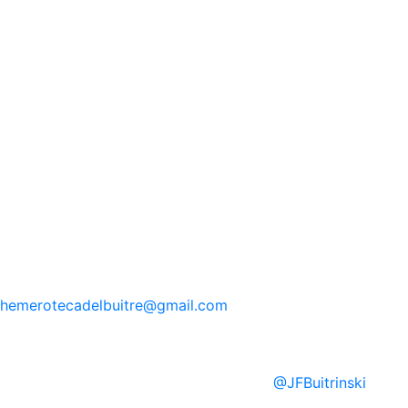
hemerotecadelbuitre
@gmail.com
@
JFBuitrinski