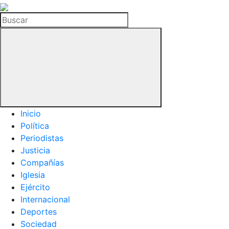
La
Hemeroteca
Buscar
del
Buitre
Inicio
Política
Periodistas
Justicia
Compañías
Iglesia
Ejército
Internacional
Deportes
Sociedad