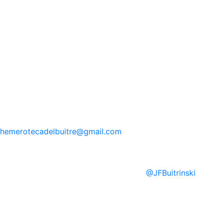
hemerotecadelbuitre
@gmail.com
@
JFBuitrinski