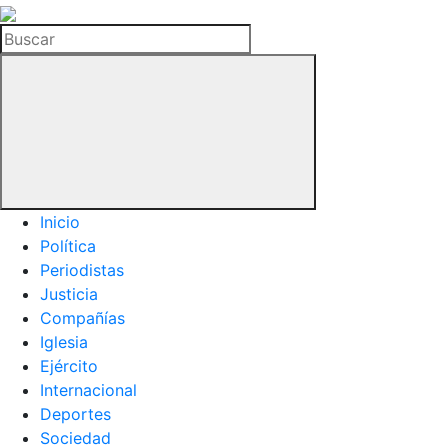
La
Hemeroteca
Buscar
del
Buitre
Inicio
Política
Periodistas
Justicia
Compañías
Iglesia
Ejército
Internacional
Deportes
Sociedad