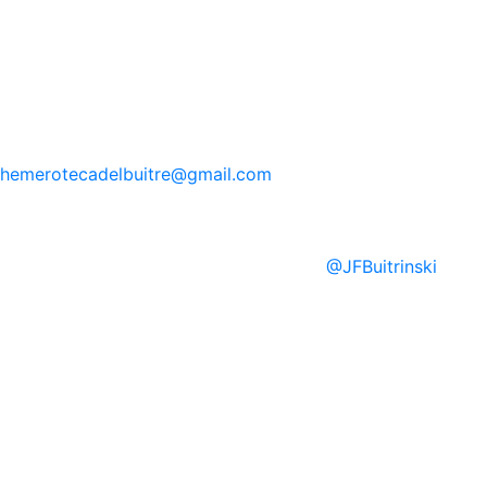
hemerotecadelbuitre
@gmail.com
@
JFBuitrinski