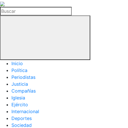
La
Hemeroteca
Buscar
del
Buitre
Inicio
Política
Periodistas
Justicia
Compañías
Iglesia
Ejército
Internacional
Deportes
Sociedad