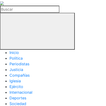
La
Hemeroteca
Buscar
del
Buitre
Inicio
Política
Periodistas
Justicia
Compañías
Iglesia
Ejército
Internacional
Deportes
Sociedad