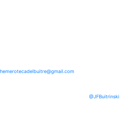
hemerotecadelbuitre
@gmail.com
@
JFBuitrinski