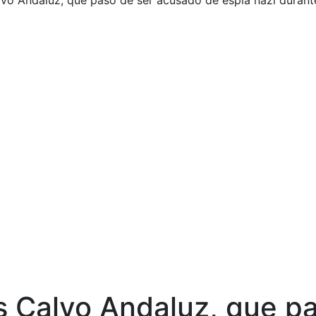
lvo Andaluz, que pasó de ser acusado de espía nazi durant
is Calvo Andaluz, que p