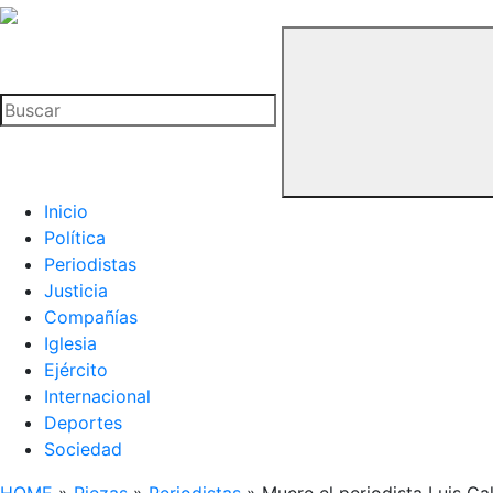
La
Hemeroteca
Buscar
del
Buitre
Inicio
Política
Periodistas
Justicia
Compañías
Iglesia
Ejército
Internacional
Deportes
Sociedad