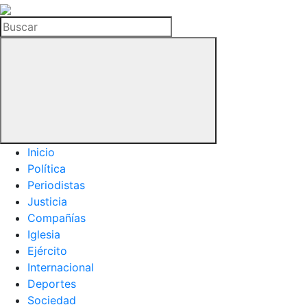
La
Hemeroteca
Buscar
del
Buitre
Inicio
Política
Periodistas
Justicia
Compañías
Iglesia
Ejército
Internacional
Deportes
Sociedad