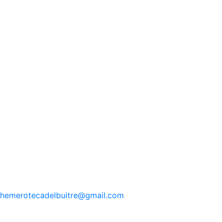
hemerotecadelbuitre
@gmail.com