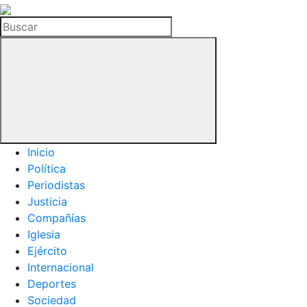
La
Hemeroteca
Buscar
del
Buitre
Inicio
Política
Periodistas
Justicia
Compañías
Iglesia
Ejército
Internacional
Deportes
Sociedad