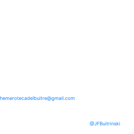
hemerotecadelbuitre
@gmail.com
@
JFBuitrinski