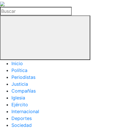
La
Hemeroteca
Buscar
del
Buitre
Inicio
Política
Periodistas
Justicia
Compañías
Iglesia
Ejército
Internacional
Deportes
Sociedad