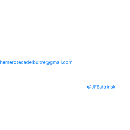
hemerotecadelbuitre
@gmail.com
@
JFBuitrinski