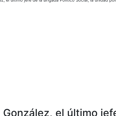
 el último jefe de la Brigada Político Social, la unidad po
onzález, el último jefe