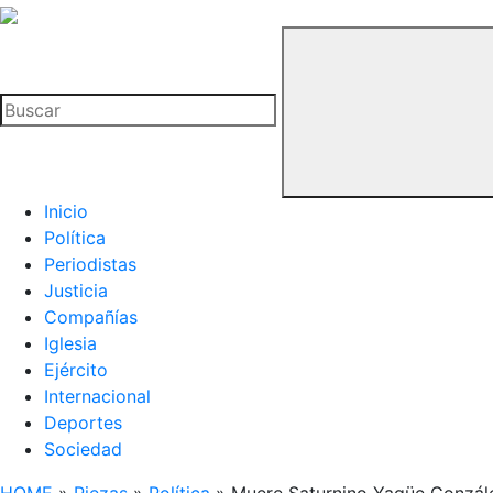
La
Hemeroteca
Buscar
del
Buitre
Inicio
Política
Periodistas
Justicia
Compañías
Iglesia
Ejército
Internacional
Deportes
Sociedad