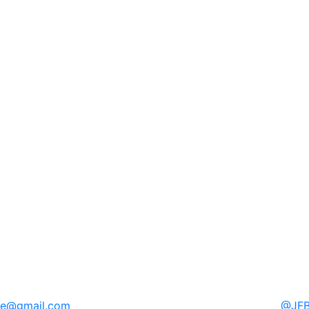
re
@gmail.com
@
JFB