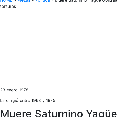
HOME
»
Piezas
»
Política
»
Muere Saturnino Yagüe González,
torturas
23 enero 1978
La dirigió entre 1968 y 1975
Muere Saturnino Yagüe G