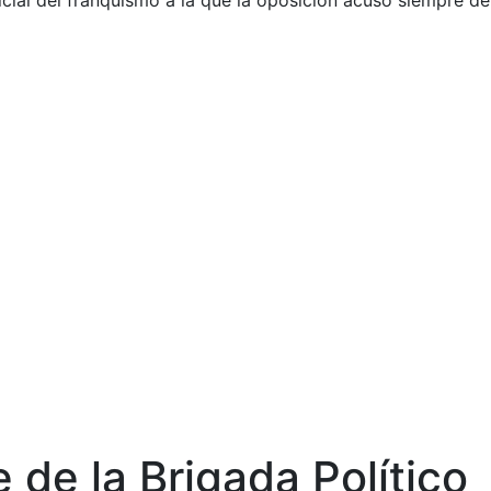
licial del franquismo a la que la oposición acusó siempre de
 de la Brigada Político