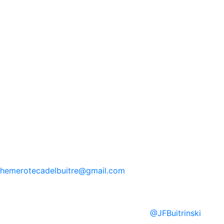
hemerotecadelbuitre
@gmail.com
@
JFBuitrinski