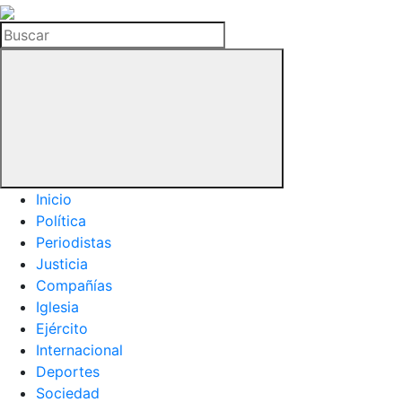
La
Hemeroteca
Buscar
del
Buitre
Inicio
Política
Periodistas
Justicia
Compañías
Iglesia
Ejército
Internacional
Deportes
Sociedad