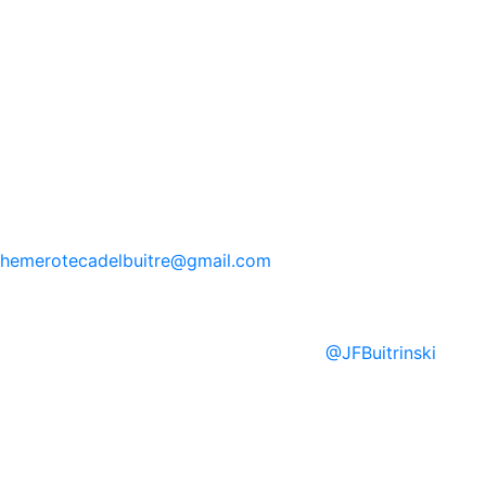
hemerotecadelbuitre
@gmail.com
@
JFBuitrinski