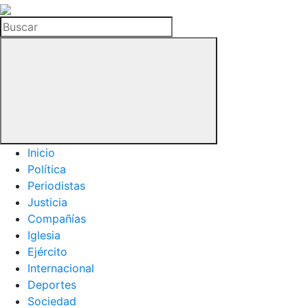
La
Hemeroteca
Buscar
del
Buitre
Inicio
Política
Periodistas
Justicia
Compañías
Iglesia
Ejército
Internacional
Deportes
Sociedad