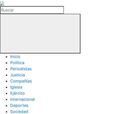
La
Hemeroteca
Buscar
del
Buitre
Inicio
Política
Periodistas
Justicia
Compañías
Iglesia
Ejército
Internacional
Deportes
Sociedad