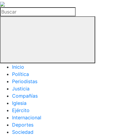
La
Hemeroteca
Buscar
del
Buitre
Inicio
Política
Periodistas
Justicia
Compañías
Iglesia
Ejército
Internacional
Deportes
Sociedad