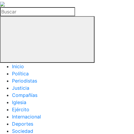
La
Hemeroteca
Buscar
del
Buitre
Inicio
Política
Periodistas
Justicia
Compañías
Iglesia
Ejército
Internacional
Deportes
Sociedad