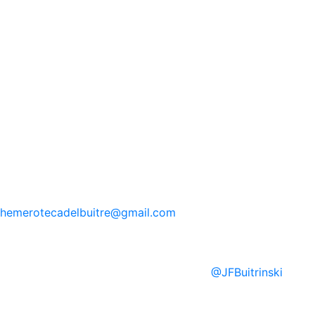
hemerotecadelbuitre
@gmail.com
@
JFBuitrinski