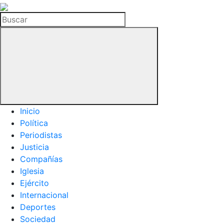
La
Hemeroteca
Buscar
del
Buitre
Inicio
Política
Periodistas
Justicia
Compañías
Iglesia
Ejército
Internacional
Deportes
Sociedad