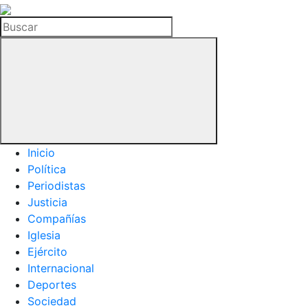
La
Hemeroteca
Buscar
del
Buitre
Inicio
Política
Periodistas
Justicia
Compañías
Iglesia
Ejército
Internacional
Deportes
Sociedad