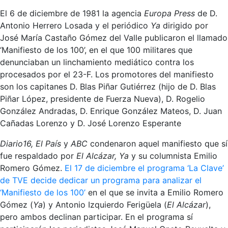
El 6 de diciembre de 1981 la agencia
Europa Press
de D.
Antonio Herrero Losada y el periódico
Ya
dirigido por
José María Castaño Gómez del Valle publicaron el llamado
‘Manifiesto de los 100’, en el que 100 militares que
denunciaban un linchamiento mediático contra los
procesados por el 23-F. Los promotores del manifiesto
son los capitanes D. Blas Piñar Gutiérrez (hijo de D. Blas
Piñar López, presidente de Fuerza Nueva), D. Rogelio
González Andradas, D. Enrique González Mateos, D. Juan
Cañadas Lorenzo y D. José Lorenzo Esperante
Diario16, El País
y
ABC
condenaron aquel manifiesto que sí
fue respaldado por
El Alcázar, Ya
y su columnista Emilio
Romero Gómez.
El 17 de diciembre el programa ‘La Clave’
de TVE decide dedicar un programa para analizar el
‘Manifiesto de los 100’
en el que se invita a Emilio Romero
Gómez (
Ya
) y Antonio Izquierdo Ferigüela (
El Alcázar
),
pero ambos declinan participar. En el programa sí