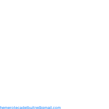
hemerotecadelbuitre
@gmail.com