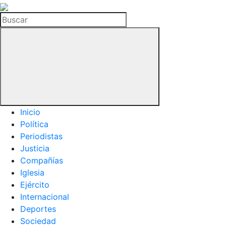
La
Hemeroteca
Buscar
del
Buitre
Inicio
Política
Periodistas
Justicia
Compañías
Iglesia
Ejército
Internacional
Deportes
Sociedad