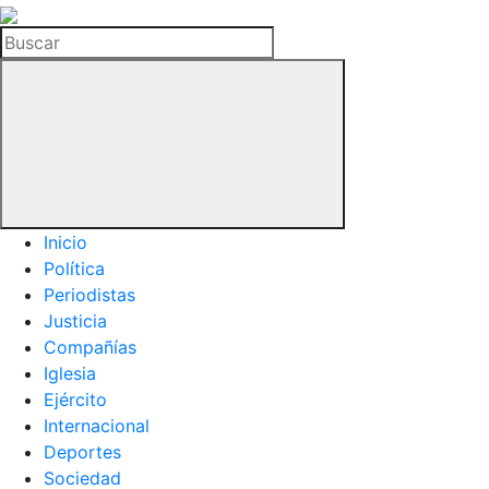
La
Hemeroteca
Buscar
del
Buitre
Inicio
Política
Periodistas
Justicia
Compañías
Iglesia
Ejército
Internacional
Deportes
Sociedad