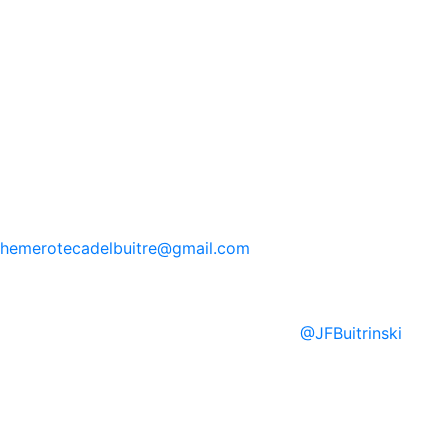
hemerotecadelbuitre
@gmail.com
@
JFBuitrinski