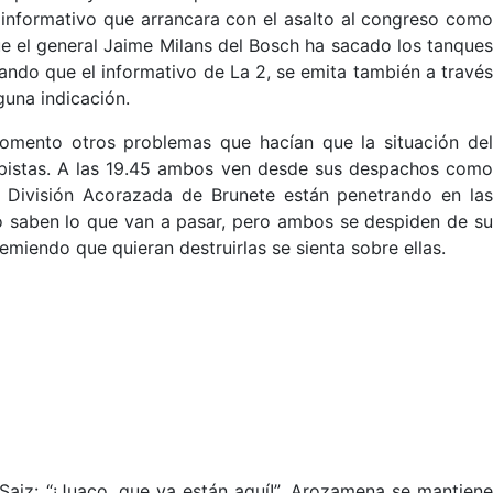
l informativo que arrancara con el asalto al congreso como
ue el general Jaime Milans del Bosch ha sacado los tanques
ando que el informativo de La 2, se emita también a través
guna indicación.
momento otros problemas que hacían que la situación del
lpistas. A las 19.45 ambos ven desde sus despachos como
a División Acorazada de Brunete están penetrando en las
No saben lo que van a pasar, pero ambos se despiden de su
temiendo que quieran destruirlas se sienta sobre ellas.
aiz: “¡Juaco, que ya están aquí!”. Arozamena se mantiene