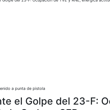
 el Golpe del 23-F: Ocupación de TVE y RNE, enérgica actit
enido a punta de pistola
ante el Golpe del 23-F: