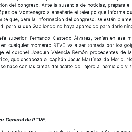
ión del congreso. Ante la ausencia de noticias, prepara e
López de Montenegro a enseñarle el teletipo que informa q
ite que, para la información del congreso, se están plante
d, pero sí que Gabilondo no haya aparecido para darle nin
jefe superior, Fernando Castedo Álvarez, tenían en ese 
ue en cualquier momento RTVE va a ser tomada por los go
rige el coronel Joaquín Valencia Remón procedentes de l
Erizo, que encabeza el capitán Jesús Martínez de Merlo. 
se hace con las cintas del asalto de Tejero al hemiciclo y, 
or General de RTVE.
2 cuando el equipo de realización advierte a Arozamena S