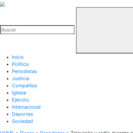
La
Hemeroteca
Buscar
del
Buitre
Inicio
Política
Periodistas
Justicia
Compañías
Iglesia
Ejército
Internacional
Deportes
Sociedad