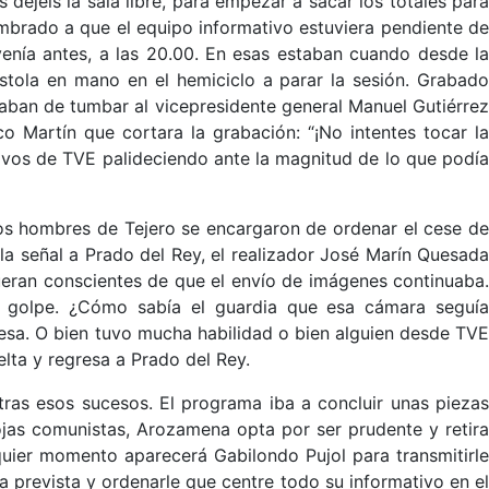
ejéis la sala libre, para empezar a sacar los totales para
brado a que el equipo informativo estuviera pendiente de
 venía antes, a las 20.00. En esas estaban cuando desde la
pistola en mano en el hemiciclo a parar la sesión. Grabado
aban de tumbar al vicepresidente general Manuel Gutiérrez
 Martín que cortara la grabación: “¡No intentes tocar la
ivos de TVE palideciendo ante la magnitud de lo que podía
los hombres de Tejero se encargaron de ordenar el cese de
la señal a Prado del Rey, el realizador José Marín Quesada
fueran conscientes de que el envío de imágenes continuaba.
un golpe. ¿Cómo sabía el guardia que esa cámara seguía
esa. O bien tuvo mucha habilidad o bien alguien desde TVE
lta y regresa a Prado del Rey.
ras esos sucesos. El programa iba a concluir unas piezas
ojas comunistas, Arozamena opta por ser prudente y retira
quier momento aparecerá Gabilondo Pujol para transmitirle
a prevista y ordenarle que centre todo su informativo en el