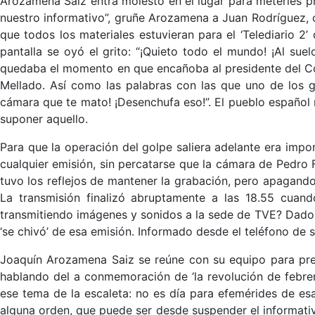
Arozamena Saiz entra molesto en el lugar para meterles pri
nuestro informativo”, gruñe Arozamena a Juan Rodríguez, 
que todos los materiales estuvieran para el ‘Telediario 2
pantalla se oyó el grito: “¡Quieto todo el mundo! ¡Al sue
quedaba el momento en que encañoba al presidente del Cong
Mellado. Así como las palabras con las que uno de los g
cámara que te mato! ¡Desenchufa eso!”. El pueblo español 
suponer aquello.
Para que la operación del golpe saliera adelante era imp
cualquier emisión, sin percatarse que la cámara de Pedro 
tuvo los reflejos de mantener la grabación, pero apagando
La transmisión finalizó abruptamente a las 18.55 cuan
transmitiendo imágenes y sonidos a la sede de TVE? Dado 
‘se chivó’ de esa emisión. Informado desde el teléfono de 
Joaquín Arozamena Saiz se reúne con su equipo para prep
hablando del a conmemoración de ‘la revolución de febrer
ese tema de la escaleta: no es día para efemérides de es
alguna orden, que puede ser desde suspender el informativo 