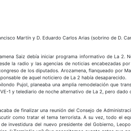
ncisco Martín y D. Eduardo Carlos Arias (sobrino de D. Car
mena Saiz debía iniciar programa informativo de La 2. No
sde la radio y las agencias de noticias encabezadas por
ongreso de los diputados. Arozamena, flanqueado por Manue
esponsable de aquel noticiero de La 2 había desaparecido.
bilondo Pujol, planeaba una amplia remodelación que trans
en TVE-1 y telediario de noche alternativo de La 2, pero da
acaba de finalizar una reunión del Consejo de Administrac
scutir como tratar el tema terrorista. A su vez, todo el 
e de investidura del nuevo presidente del Gobierno, Leop