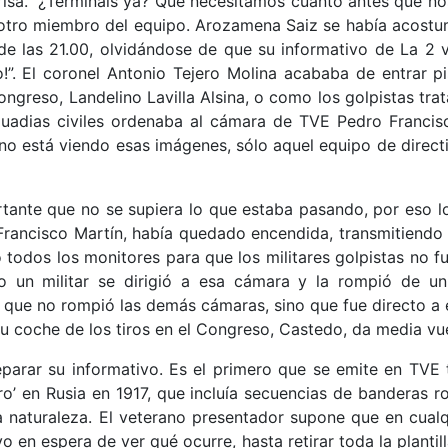
sa. “¿Termináis ya? Que necesitamos cuanto antes que nos d
otro miembro del equipo. Arozamena Saiz se había acostum
’ de las 21.00, olvidándose de que su informativo de La 2
lo!”. El coronel Antonio Tejero Molina acababa de entrar 
reso, Landelino Lavilla Alsina, o como los golpistas trat
uadias civiles ordenaba al cámara de TVE Pedro Francisco
no está viendo esas imágenes, sólo aquel equipo de direct
ortante que no se supiera lo que estaba pasando, por eso 
Francisco Martín, había quedado encendida, transmitiendo 
 todos los monitores para que los militares golpistas no 
do un militar se dirigió a esa cámara y la rompió de 
que no rompió las demás cámaras, sino que fue directo a 
su coche de los tiros en el Congreso, Castedo, da media vue
arar su informativo. Es el primero que se emite en TVE t
o’ en Rusia en 1917, que incluía secuencias de banderas r
a naturaleza. El veterano presentador supone que en cual
en espera de ver qué ocurre, hasta retirar toda la plantill