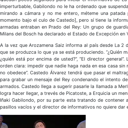
imperturbable, Gabilondo no le ha ordenado que suspenda la 
mirando a cámara y no me entero, méteme una patada pa
momento bajo el culo de Castedo], pero sí tiene la inform
armadas entraban en Prado del Rey: Un grupo de guardia
Milans del Bosch ha declarado el Estado de Excepción en V
A la vez que Arozamena Saiz informa al país desde La 2 d
que se produzca lo que ya se está produciendo. “¿Quién mand
¿quién está por encima de usted?”, “El director general”.
orden clara: impedir que nadie haga nada en esa casa sin 
no obedece”. Castedo Álvarez tendrá que pasar el maltrag
para grabar un mensaje del Rey condenando el intento de 
armados. Castedo llega a sugerir pasarle la llamada a Merl
logra hacer llegar, a trevés de Picatoste, a Erquicia un me
Iñaki Gabilondo, por su parte esta tratando de contener 
pasillos vacíos y el director de informativos no quiere dar 