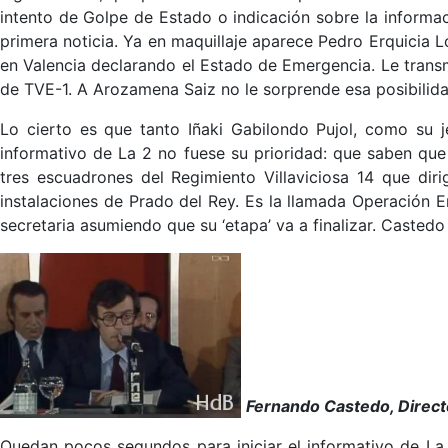
intento de Golpe de Estado o indicación sobre la informac
primera noticia. Ya en maquillaje aparece Pedro Erquicia 
en Valencia declarando el Estado de Emergencia. Le transm
de TVE-1. A Arozamena Saiz no le sorprende esa posibilida
Lo cierto es que tanto Iñaki Gabilondo Pujol, como su 
informativo de La 2 no fuese su prioridad: que saben q
tres escuadrones del Regimiento Villaviciosa 14 que di
instalaciones de Prado del Rey. Es la llamada Operación 
secretaria asumiendo que su ‘etapa’ va a finalizar. Castedo 
Fernando Castedo, Direct
Quedan pocos segundos para iniciar el informativo de La 