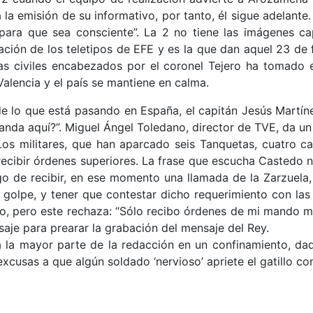
emisión de su informativo, por tanto, él sigue adelante. “I
ra que sea consciente”. La 2 no tiene las imágenes ca
ación de los teletipos de EFE y es la que dan aquel 23 de 
s civiles encabezados por el coronel Tejero ha tomado e
alencia y el país se mantiene en calma.
e lo que está pasando en España, el capitán Jesús Martín
a aquí?”. Miguel Ángel Toledano, director de TVE, da un pas
 Los militares, que han aparcado seis Tanquetas, cuatro c
recibir órdenes superiores. La frase que escucha Castedo 
o de recibir, en ese momento una llamada de la Zarzuela,
golpe, y tener que contestar dicho requerimiento con las
o, pero este rechaza: “Sólo recibo órdenes de mi mando mil
nsaje para prearar la grabación del mensaje del Rey.
a la mayor parte de la redacción en un confinamiento, da
excusas a que algún soldado ‘nervioso’ apriete el gatillo co