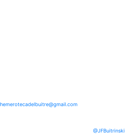
hemerotecadelbuitre
@gmail.com
@
JFBuitrinski