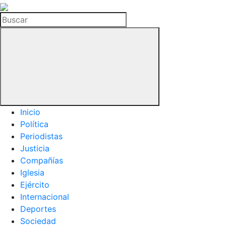
La
Hemeroteca
Buscar
del
Buitre
Inicio
Política
Periodistas
Justicia
Compañías
Iglesia
Ejército
Internacional
Deportes
Sociedad