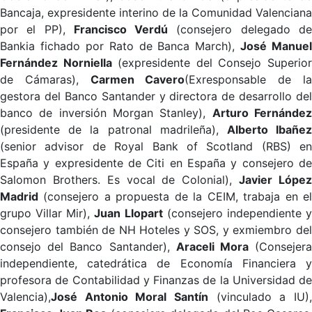
Bancaja, expresidente interino de la Comunidad Valenciana
por el PP),
Francisco Verdú
(consejero delegado d
Bankia fichado por Rato de Banca March),
José Manuel
Fernández Norniella
(expresidente del Consejo Superio
de Cámaras),
Carmen Cavero
(Exresponsable de l
gestora del Banco Santander y directora de desarrollo del
banco de inversión Morgan Stanley),
Arturo Fernánde
(presidente de la patronal madrileña),
Alberto Ibañe
(senior advisor de Royal Bank of Scotland (RBS) en
España y expresidente de Citi en España y consejero de
Salomon Brothers. Es vocal de Colonial),
Javier Lópe
Madrid
(consejero a propuesta de la CEIM, trabaja en el
grupo Villar Mir),
Juan Llopart
(consejero independiente 
consejero también de NH Hoteles y SOS, y exmiembro del
consejo del Banco Santander),
Araceli Mora
(Consejer
independiente, catedrática de Economía Financiera y
profesora de Contabilidad y Finanzas de la Universidad de
Valencia),
José Antonio Moral Santín
(vinculado a IU),