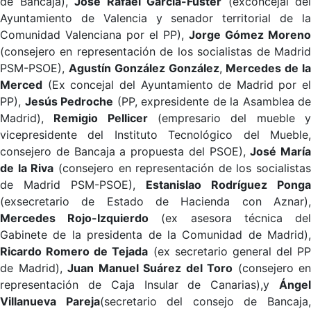
de Bancaja),
José Rafael García-Fuster
(exconcejal del
Ayuntamiento de Valencia y senador territorial de la
Comunidad Valenciana por el PP),
Jorge Gómez Moreno
(consejero en representación de los socialistas de Madrid
PSM-PSOE),
Agustín González González
,
Mercedes de l
Merced
(Ex concejal del Ayuntamiento de Madrid por el
PP),
Jesús Pedroche
(PP, expresidente de la Asamblea de
Madrid),
Remigio Pellicer
(empresario del mueble 
vicepresidente del Instituto Tecnológico del Mueble,
consejero de Bancaja a propuesta del PSOE),
José María
de la Riva
(consejero en representación de los socialistas
de Madrid PSM-PSOE),
Estanislao Rodríguez Ponga
(exsecretario de Estado de Hacienda con Aznar),
Mercedes Rojo-Izquierdo
(ex asesora técnica de
Gabinete de la presidenta de la Comunidad de Madrid),
Ricardo Romero de Tejada
(ex secretario general del PP
de Madrid),
Juan Manuel Suárez del Toro
(consejero en
representación de Caja Insular de Canarias),y
Ángel
Villanueva Pareja
(secretario del consejo de Bancaja