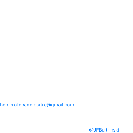
hemerotecadelbuitre
@gmail.com
@
JFBuitrinski