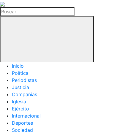
La
Hemeroteca
Buscar
del
Buitre
Inicio
Política
Periodistas
Justicia
Compañías
Iglesia
Ejército
Internacional
Deportes
Sociedad