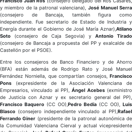
Francisco Juan Ros
(consejero delegado del Ros Casares
y miembro de la patronal valenciana),
José Manuel Serra
(consejero de Bancaja, también figura como
independiente. Fue secretario de Estado de Industria y
Energía durante el Gobierno de José María Aznar),
Atilano
Soto
(consejero de Caja Segovia) y
Antonio Tirado
(consejero de Bancaja a propuesta del PP y exalcalde de
Castellón por el PSOE).
Entre los consejeros de Banco Financiero y de Ahorro
(BFA) están además de Rodrigo Rato y José Manuel
Fernández Norniella, que compartían consejos,
Francisco
Pons
(expresidente de la Asociación Valenciana de
Empresarios, vinculado al PP),
Ángel Acebes
(exministr
de Justicia con Aznar y ex secretario general del PP),
Francisco Baquero
(CC OO),
Pedro Bedía
(CC OO),
Luis
Blasco
(consejero independiente vinculado al PP),
Rafael
Ferrando Giner
(presidente de la patronal autonómica d
la Comunidad Valenciana Cierval y actual vicepresidente