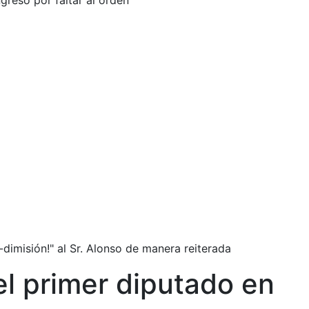
greso por faltar al orden
imisión!" al Sr. Alonso de manera reiterada
el primer diputado en