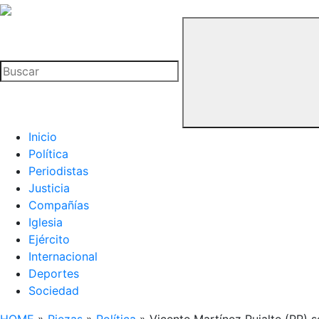
La
Hemeroteca
Buscar
del
Buitre
Inicio
Política
Periodistas
Justicia
Compañías
Iglesia
Ejército
Internacional
Deportes
Sociedad