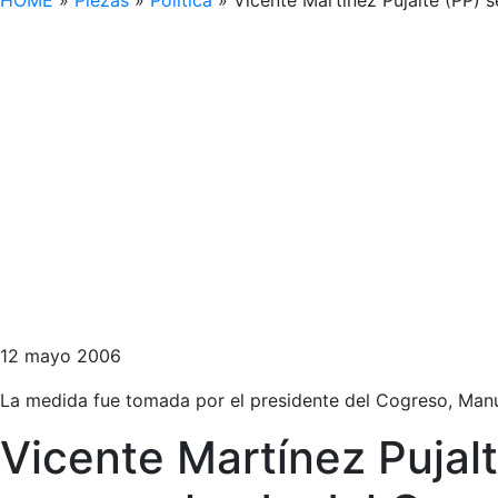
HOME
»
Piezas
»
Política
»
Vicente Martínez Pujalte (PP) s
12 mayo 2006
La medida fue tomada por el presidente del Cogreso, Manue
Vicente Martínez Pujalt