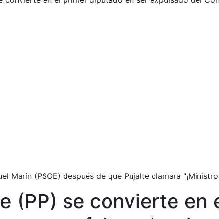
e convierte en el primer diputado en ser expulsado del Con
l Marín (PSOE) después de que Pujalte clamara "¡Ministro-d
e (PP) se convierte en 