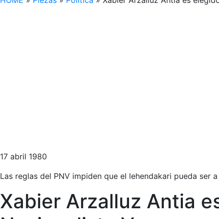
HOME
»
Piezas
»
Política
»
Xabier Arzalluz Antia es elegi
17 abril 1980
Las reglas del PNV impiden que el lehendakari pueda ser a 
Xabier Arzalluz Antia e