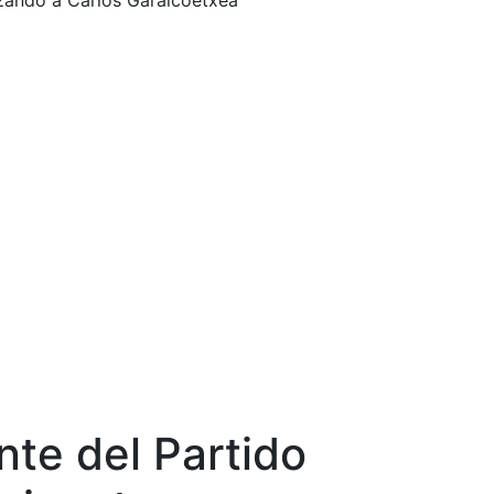
azando a Carlos Garaicoetxea
nte del Partido