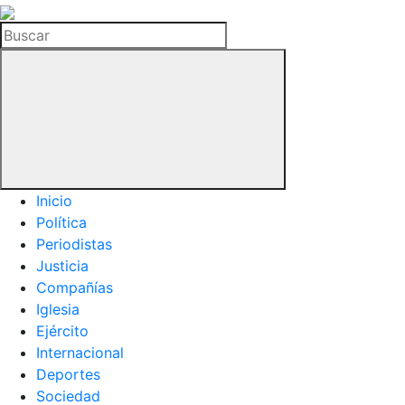
La
Hemeroteca
Buscar
del
Buitre
Inicio
Política
Periodistas
Justicia
Compañías
Iglesia
Ejército
Internacional
Deportes
Sociedad