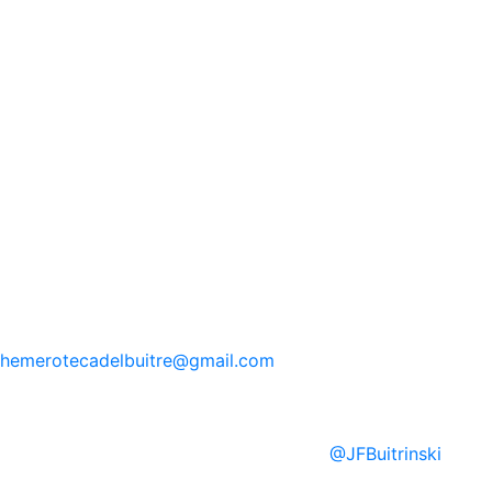
hemerotecadelbuitre
@gmail.com
@
JFBuitrinski