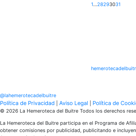
Anterior
1
…
28
29
30
31
hemerotecadelbuit
@
lahemerotecadelbuitre
Política de Privacidad
Aviso Legal
Política de Cook
|
|
© 2026 La Hemeroteca del Buitre Todos los derechos rese
La Hemeroteca del Buitre participa en el Programa de Afi
obtener comisiones por publicidad, publicitando e inclu