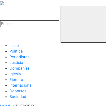
La
Hemeroteca
Buscar
del
Buitre
Inicio
Política
Periodistas
Justicia
Compañías
Iglesia
Ejército
Internacional
Deportes
Sociedad