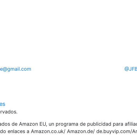
Siguiente
re
@gmail.com
@
JFB
ies
rvados.
liados de Amazon EU, un programa de publicidad para afili
yendo enlaces a Amazon.co.uk/ Amazon.de/ de.buyvip.com/A