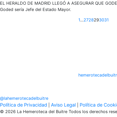
EL HERALDO DE MADRID LLEGÓ A ASEGURAR QUE GODED 
Goded sería Jefe del Estado Mayor.
Anterior
1
…
27
28
29
30
31
hemerotecadelbuit
@
lahemerotecadelbuitre
Política de Privacidad
Aviso Legal
Política de Cook
|
|
© 2026 La Hemeroteca del Buitre Todos los derechos rese