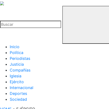
La
Hemeroteca
Buscar
del
Buitre
Inicio
Política
Periodistas
Justicia
Compañías
Iglesia
Ejército
Internacional
Deportes
Sociedad