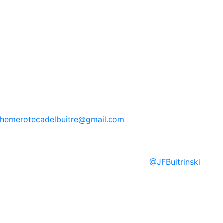
hemerotecadelbuitre
@gmail.com
@
JFBuitrinski