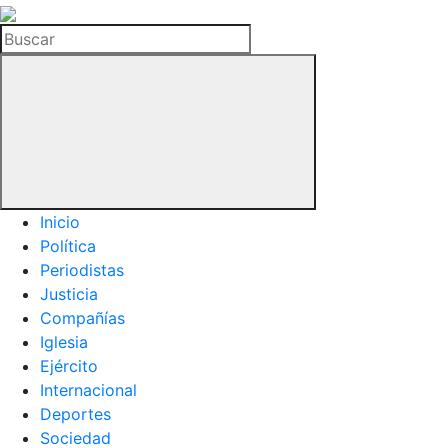
La
Hemeroteca
Buscar
del
Buitre
Inicio
Política
Periodistas
Justicia
Compañías
Iglesia
Ejército
Internacional
Deportes
Sociedad