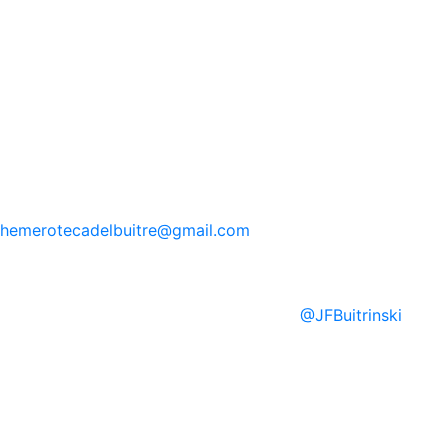
hemerotecadelbuitre
@gmail.com
@
JFBuitrinski