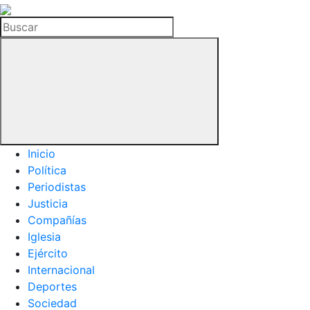
La
Hemeroteca
Buscar
del
Buitre
Inicio
Política
Periodistas
Justicia
Compañías
Iglesia
Ejército
Internacional
Deportes
Sociedad