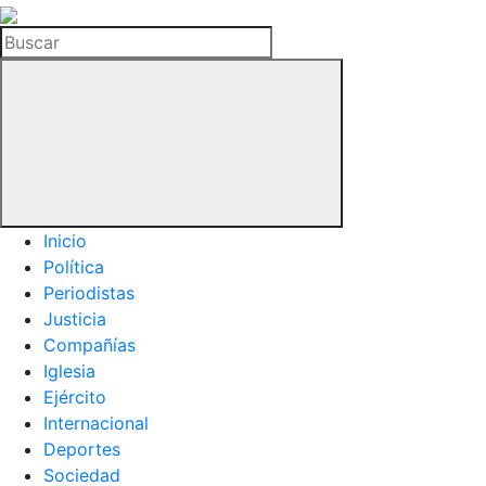
La
Hemeroteca
Buscar
del
Buitre
Inicio
Política
Periodistas
Justicia
Compañías
Iglesia
Ejército
Internacional
Deportes
Sociedad