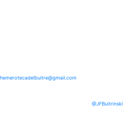
hemerotecadelbuitre
@gmail.com
@
JFBuitrinski