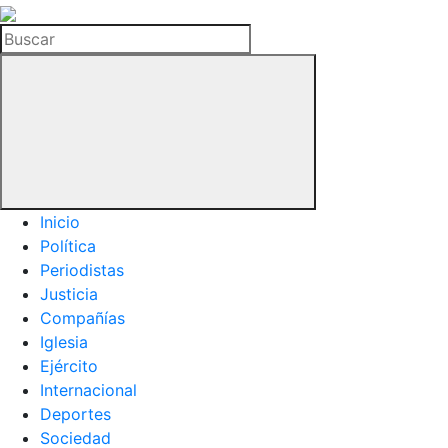
La
Hemeroteca
Buscar
del
Buitre
Inicio
Política
Periodistas
Justicia
Compañías
Iglesia
Ejército
Internacional
Deportes
Sociedad