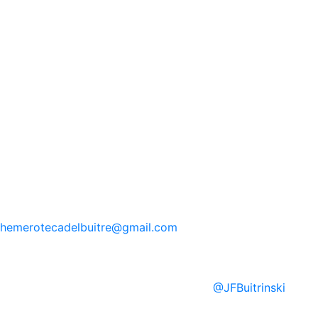
hemerotecadelbuitre
@gmail.com
@
JFBuitrinski