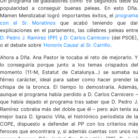
Un programa de gladiadores como ’59 Segundos’ debe su
popularidad a conseguir buenas peleas. En esto Dña.
Mamen Mendizabal logró importantes éxitos, el
programa
con el Sr. Moratinos
que acabó teniendo que dar
explicaciones en el parlamento, las célebres peleas entre
D. Pedro J. Ramírez (PP) y D. Carlos Carnicero
(del PSOE),
o el debate sobre
‘Honoris Causa’ al Sr. Carrillo
.
Ahora a Dña. Ana Pastor le tocaba el reto de mejorarlo. Y
lo conseguiría porque junto a los temas crispados del
momento (11-M, Estatut de Catalunya…) se sumaba su
férreo carácter, ideal para saber como hacer prender la
chispa de la bronca. El tiempo lo demostraría. Además,
aunque el programa había perdido a D. Carlos Carnicero –
que había dejado el programa tras saber que D. Pedro J.
Ramírez cobraba más del doble que él – pero aún tenía su
mejor baza D. Ignacio Villa, el histriónico periodista de la
COPE, dispuesto a defender al PP con los criterios más
feroces que encontrara y, si además cuentas con unos no