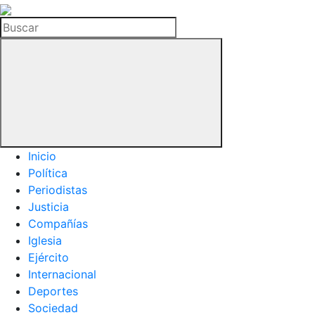
La
Hemeroteca
Buscar
del
Buitre
Inicio
Política
Periodistas
Justicia
Compañías
Iglesia
Ejército
Internacional
Deportes
Sociedad