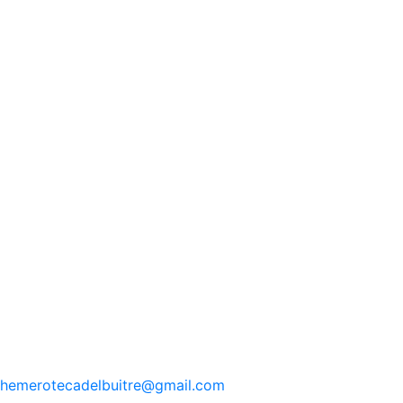
hemerotecadelbuitre
@gmail.com