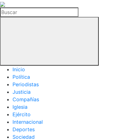
La
Hemeroteca
Buscar
del
Buitre
Inicio
Política
Periodistas
Justicia
Compañías
Iglesia
Ejército
Internacional
Deportes
Sociedad