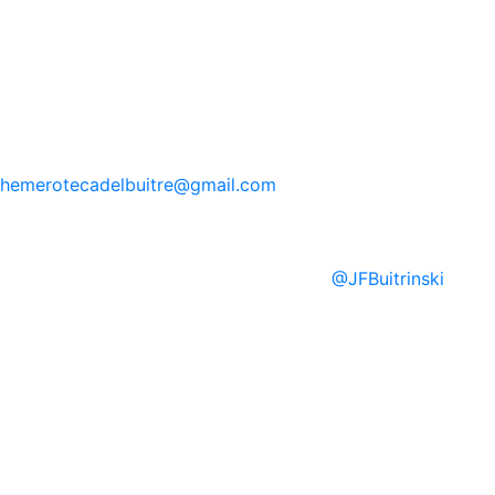
hemerotecadelbuitre
@gmail.com
@
JFBuitrinski