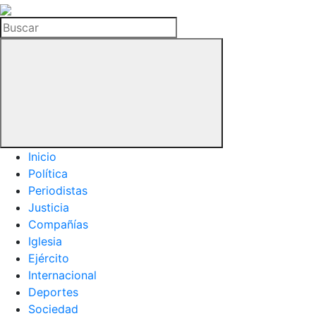
La
Hemeroteca
Buscar
del
Buitre
Inicio
Política
Periodistas
Justicia
Compañías
Iglesia
Ejército
Internacional
Deportes
Sociedad