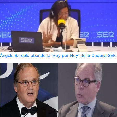
Ángels Barceló abandona ‘Hoy por Hoy’ de la Cadena SER po