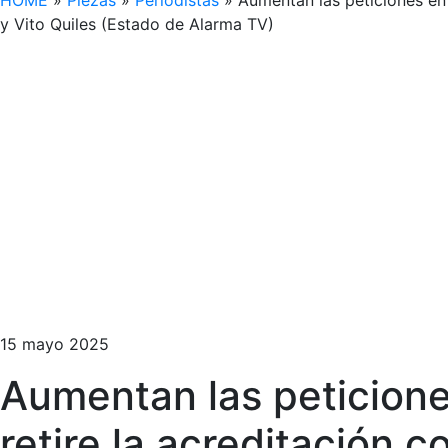
HOME
»
Piezas
»
Periodistas
»
Aumentan las peticiones en 
y Vito Quiles (Estado de Alarma TV)
15 mayo 2025
Aumentan las peticione
retire la acreditación 