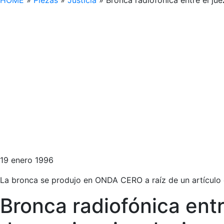
HOME
»
Piezas
»
Justicia
»
Bronca radiofónica entre el ju
19 enero 1996
La bronca se produjo en ONDA CERO a raíz de un artícul
Bronca radiofónica entr