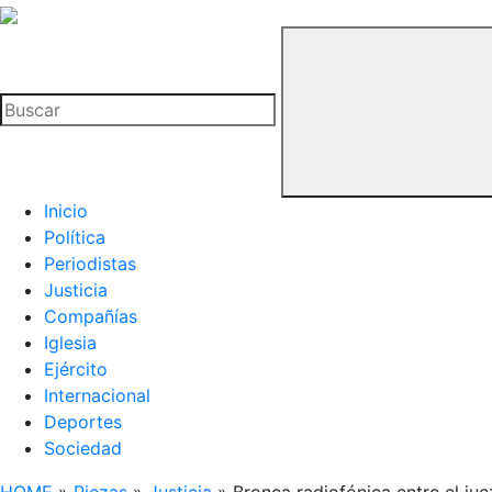
La
Hemeroteca
Buscar
del
Buitre
Inicio
Política
Periodistas
Justicia
Compañías
Iglesia
Ejército
Internacional
Deportes
Sociedad