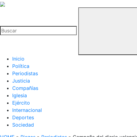
La
Hemeroteca
Buscar
del
Buitre
Inicio
Política
Periodistas
Justicia
Compañías
Iglesia
Ejército
Internacional
Deportes
Sociedad