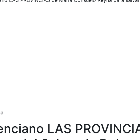
ano LAS PROVINCIAS de María Consuelo Reyna para salvar l
na
lenciano LAS PROVINCI