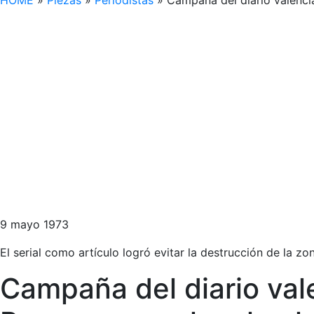
HOME
»
Piezas
»
Periodistas
»
Campaña del diario valenci
9 mayo 1973
El serial como artículo logró evitar la destrucción de la zo
Campaña del diario va