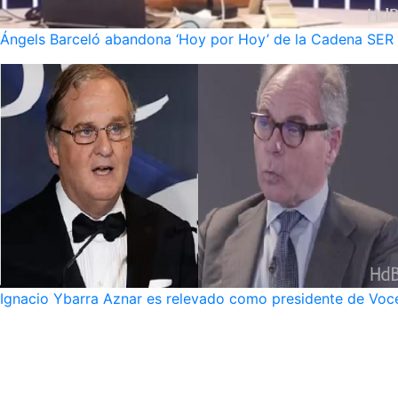
Ángels Barceló abandona ‘Hoy por Hoy’ de la Cadena SER po
Ignacio Ybarra Aznar es relevado como presidente de Voce