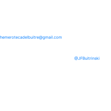
hemerotecadelbuitre
@gmail.com
@
JFBuitrinski