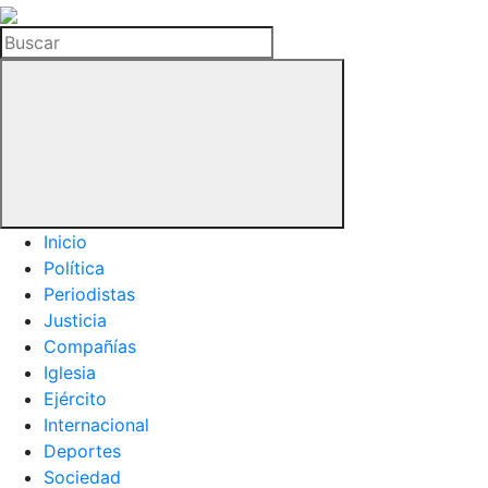
La
Hemeroteca
Buscar
del
Buitre
Inicio
Política
Periodistas
Justicia
Compañías
Iglesia
Ejército
Internacional
Deportes
Sociedad