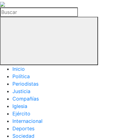
La
Hemeroteca
Buscar
del
Buitre
Inicio
Política
Periodistas
Justicia
Compañías
Iglesia
Ejército
Internacional
Deportes
Sociedad