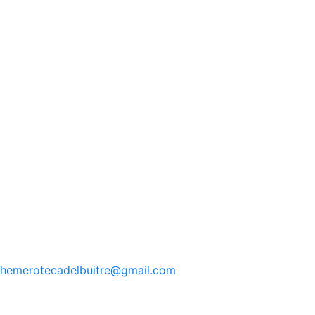
hemerotecadelbuitre
@gmail.com