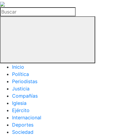
La
Hemeroteca
Buscar
del
Buitre
Inicio
Política
Periodistas
Justicia
Compañías
Iglesia
Ejército
Internacional
Deportes
Sociedad