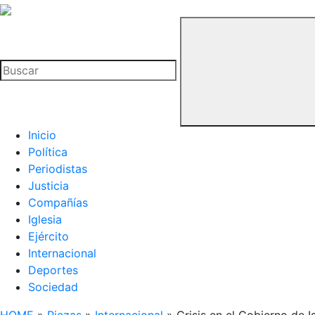
La
Hemeroteca
Buscar
del
Buitre
Inicio
Política
Periodistas
Justicia
Compañías
Iglesia
Ejército
Internacional
Deportes
Sociedad