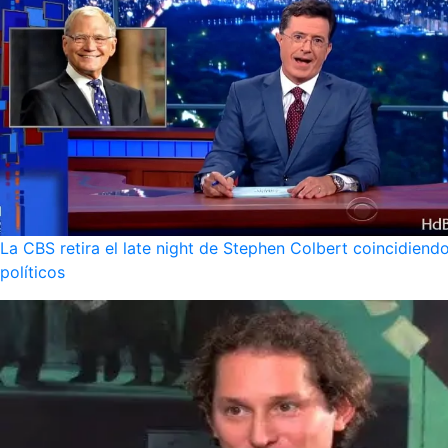
La CBS retira el late night de Stephen Colbert coincidie
políticos