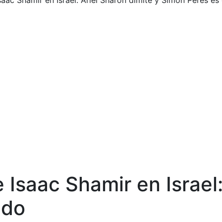
saac Shamir en Israel: Ariel Sharon dimite y Simon Peres es 
 Isaac Shamir en Israel:
ido