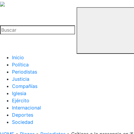
La
Hemeroteca
Buscar
del
Buitre
Inicio
Política
Periodistas
Justicia
Compañías
Iglesia
Ejército
Internacional
Deportes
Sociedad