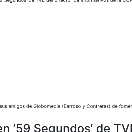
’59 Segundos’ de TVE del director de informativos de la COPE
y sus amigos de Globomedia (Barroso y Contreras) de fomen
 en ’59 Segundos’ de TV