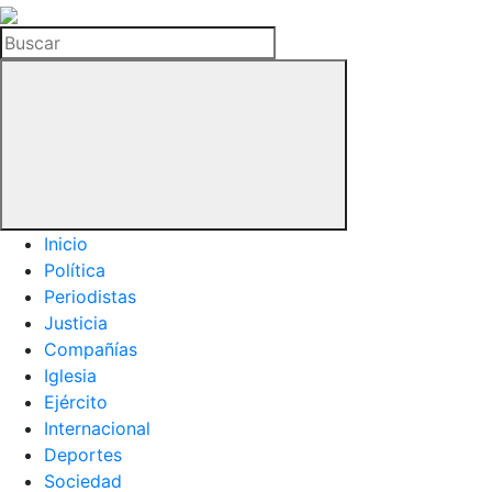
La
Hemeroteca
Buscar
del
Buitre
Inicio
Política
Periodistas
Justicia
Compañías
Iglesia
Ejército
Internacional
Deportes
Sociedad