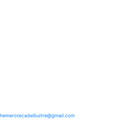
hemerotecadelbuitre
@gmail.com