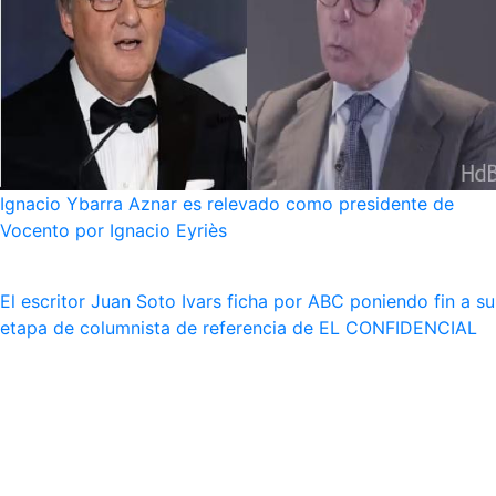
Ignacio Ybarra Aznar es relevado como presidente de
Vocento por Ignacio Eyriès
El escritor Juan Soto Ivars ficha por ABC poniendo fin a su
etapa de columnista de referencia de EL CONFIDENCIAL