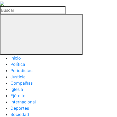
La
Hemeroteca
Buscar
del
Buitre
Inicio
Política
Periodistas
Justicia
Compañías
Iglesia
Ejército
Internacional
Deportes
Sociedad